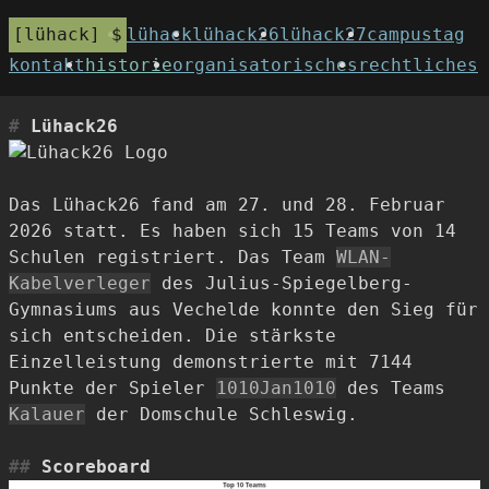
lühack
lühack
lühack26
lühack27
campustag
kontakt
historie
organisatorisches
rechtliches
Lühack26
Das Lühack26 fand am 27. und 28. Februar
2026 statt. Es haben sich 15 Teams von 14
Schulen registriert. Das Team
WLAN-
Kabelverleger
des Julius-Spiegelberg-
Gymnasiums aus Vechelde konnte den Sieg für
sich entscheiden. Die stärkste
Einzelleistung demonstrierte mit 7144
Punkte der Spieler
1010Jan1010
des Teams
Kalauer
der Domschule Schleswig.
Scoreboard