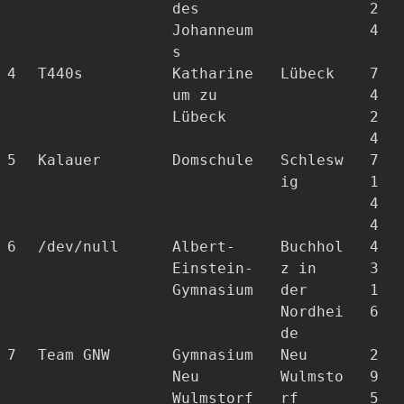
des
2
Johanneum
4
s
4
T440s
Katharine
Lübeck
7
um zu
4
Lübeck
2
4
5
Kalauer
Domschule
Schlesw
7
ig
1
4
4
6
/dev/null
Albert-
Buchhol
4
Einstein-
z in
3
Gymnasium
der
1
Nordhei
6
de
7
Team GNW
Gymnasium
Neu
2
Neu
Wulmsto
9
Wulmstorf
rf
5