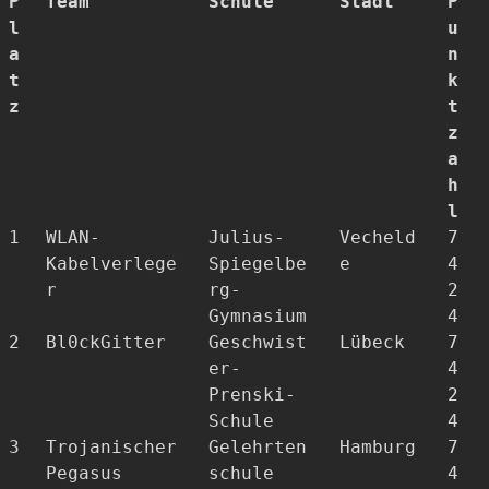
P
Team
Schule
Stadt
P
l
u
a
n
t
k
z
t
z
a
h
l
1
WLAN-
Julius-
Vecheld
7
Kabelverlege
Spiegelbe
e
4
r
rg-
2
Gymnasium
4
2
Bl0ckGitter
Geschwist
Lübeck
7
er-
4
Prenski-
2
Schule
4
3
Trojanischer
Gelehrten
Hamburg
7
Pegasus
schule
4