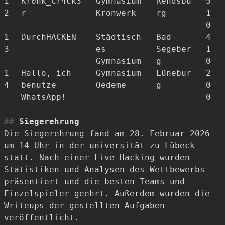
1
Kr0nk_Cr4ck3
Gymnasium
Rendsbu
5
2
r
Kronwerk
rg
1
0
1
DurchHACKEN
Städtisch
Bad
4
3
es
Segeber
1
Gymnasium
g
0
1
Hallo, ich
Gymnasium
Lünebur
2
4
benutze
Oedeme
g
0
WhatsApp!
0
Siegerehrung
Die Siegerehrung fand am 28. Februar 2026
um 14 Uhr in der universität zu Lübeck
statt. Nach einer Live-Hacking wurden
Statistiken und Analysen des Wettbewerbs
präsentiert und die besten Teams und
Einzelspieler geehrt. Außerdem wurden die
Writeups der gestellten Aufgaben
veröffentlicht.