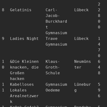
2
8
Gelatinis
Carl-
Lübeck
2
Jacob-
8
Burckhard
0
t
0
Gymnasium
9
Ladies Night
Trave
Lübeck
1
Gymnasium
4
7
0
1
&Die Kleinen
Klaus-
Neumüns
6
0
knacken, die
Groth-
ter
4
Großen
Schule
8
hacken
1
Kabelloses
Gymnasium
Lünebur
5
1
Lokales
Oedeme
g
9
Arealnetzwer
6
k