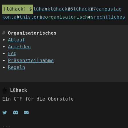
lühack
lühack
lühack26
lühack27
campustag
kontakt
historie
organisatorisches
rechtliches
Organisatorisches
Ablauf
Anmelden
FAQ
Präsenzteilnahme
Regeln
Lühack
Ein CTF für die Oberstufe